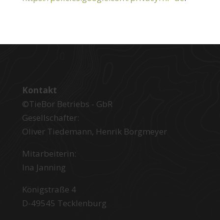
Kontakt
©TieBor Betriebs - GbR
Gesellschafter:
Oliver Tiedemann, Henrik Borgmeyer
Mitarbeiterin:
Ina Janning
Königstraße 4
D-49545 Tecklenburg